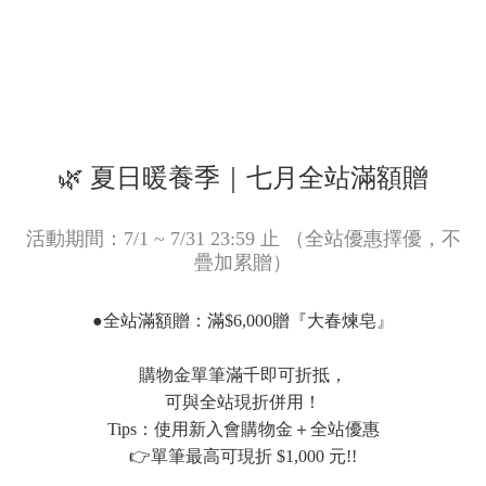
🌿 夏日暖養季｜七月全站滿額贈
活動期間：7/1 ~ 7/31 23:59 止 （全站優惠擇優，不
疊加累贈）
●全站滿額贈：滿$6,000贈『大春煉皂』
購物金單筆滿千即可折抵，
可與全站現折併用！
Tips：使用新入會購物金＋全站優惠
👉單筆最高可現折 $1,000 元!!