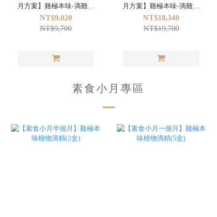
月方案】雞極本味-滴雞精
月方案】雞極本味-滴雞精
(2盒)＋安永鮮物-嚴選湯品
(4盒)＋安永鮮物-嚴選湯品
NT$9,020
NT$18,340
(15日)
(30日)
NT$9,700
NT$19,700
素食小月專區