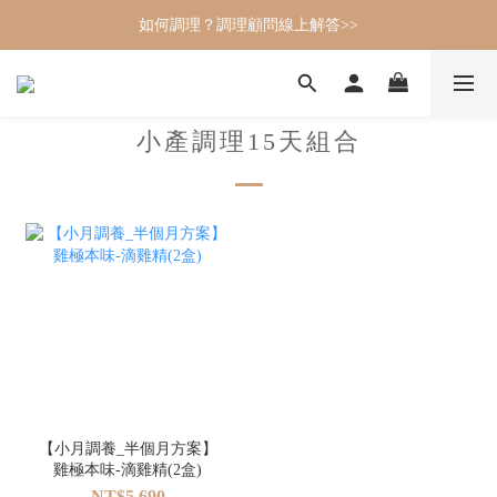
如何調理？調理顧問線上解答>>
小產調理15天組合
【小月調養_半個月方案】
雞極本味-滴雞精(2盒)
NT$5,690