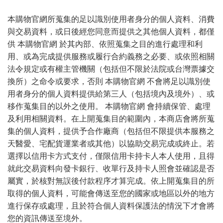
本購物官網所蒐集的足以識別使用者身分的個人資料、消費
與交易資料，或日後經您同意而提供之其他個人資料，都僅
供 本購物官網 於其內部、依照蒐集之目的進行處理和利
用、或為完成提供服務或履行合約義務之必要、或依照相關
法令規定或有權主管機關（包括但不限於法院或台灣票據交
換所）之命令或要求，否則 本購物官網 不會將足以識別使
用者身分的個人資料提供給第三人（包括境內及境外）、或
移作蒐集目的以外之使用。 本購物官網 會持續保管、處理
及利用相關資料。在上開蒐集目的範圍內，本商店會將所蒐
集的個人資料，提供予合作廠商（包括但不限提供本服務之
天醫愛、宅配貨運業者或其他）以協助交易完成或終止。若
選擇以信用卡方式支付，僅限信用卡持卡人本人使用，且得
就此交易資料向發卡銀行、收單行及持卡人照會並確認是否
屬實，於核對無誤後付款程序才算完成。依上開蒐集目的所
取得的個人資料，可能會傳送至您的國家或地區以外的地方
進行保存或處理，且於符合個人資料保護法的情況下才會將
您的資訊傳送至境外。