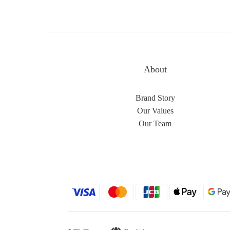
About
Brand Story
Our Values
Our Team