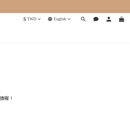
$
TWD
English
擔喔！