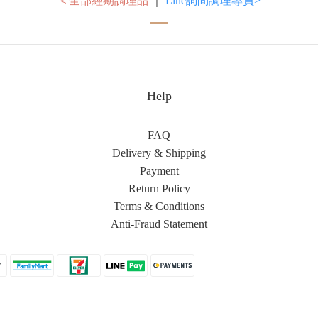
＜全部經期調理品
｜
Line詢問調理專員>
Help
FAQ
Delivery & Shipping
Payment
Return Policy
Terms & Conditions
Anti-Fraud Statement