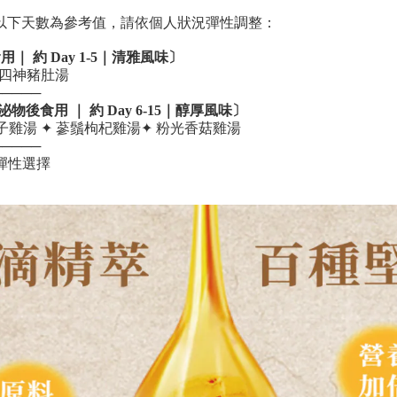
以下天數為參考值，請依個人狀況彈性調整：
食用
｜ 約 Day 1-5｜清雅風味〕
 四神豬肚湯
─────
泌物後
食用
｜ 約 Day 6-15｜醇厚風味〕
子雞湯 ✦ 蔘鬚枸杞雞湯✦ 粉光香菇雞湯
─────
彈性選擇