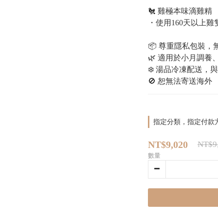
🐔 雞極本味滴雞精
・使用160天以上
📦 尊重隱私包裝
🌿 適用於小月調
❄️ 湯品冷凍配送，
🚫 恕無法寄送海外
指定分類，指定付款
NT$9,020
NT$9
數量