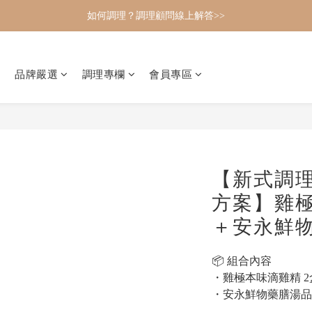
如何調理？調理顧問線上解答>>
品牌嚴選
調理專欄
會員專區
【新式調
方案】雞極
＋安永鮮物
📦 組合內容
・雞極本味滴雞精 2
・安永鮮物藥膳湯品 