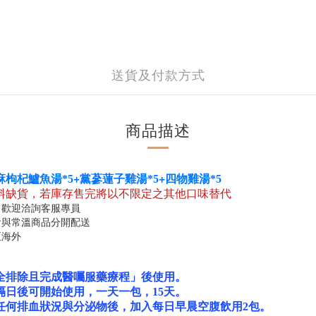
送貨及付款方式
商品描述
+
+
麻枸杞鱸魚湯*5
黨蔘蓮子雞湯*5
四物雞湯*5
料缺貨，若庫存售完將以不限定之其他口味替代
，歡迎洽詢客服專員
會與常溫商品分開配送
至海外
全排除且完成醫囑服藥療程」後使用。
隔日後可開始使用，一天一包，15天。
任何排血狀況與分泌物後，加入
每日早晨空腹飲用2包。