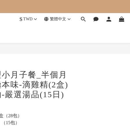
$
TWD
繁體中文
理小月子餐_半個月
本味-滴雞精(2盒)
-嚴選湯品(15日)
盒（28包）
（15包）