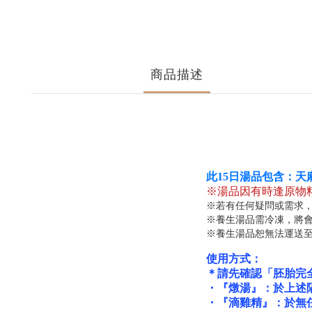
商品描述
此15日湯品包含：
天
※湯品因有時逢原物
※若有任何疑問或需求
※養生湯品需冷凍，將
※養生湯品恕無法運送
使用方式：
＊請先確認「胚胎完
・『燉湯』：於上述
・『滴雞精』：於
無