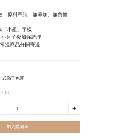
雞隻，原料單純，無添加、無負擔
，無「小產」字樣
養、小月子後加強調理
與常溫商品分開寄送
方式滿千免運
,700
加入購物車