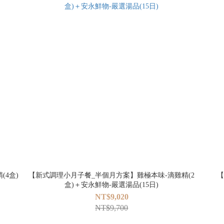
(4盒)
【新式調理小月子餐_半個月方案】雞極本味-滴雞精(2
【
盒)＋安永鮮物-嚴選湯品(15日)
NT$9,020
NT$9,700