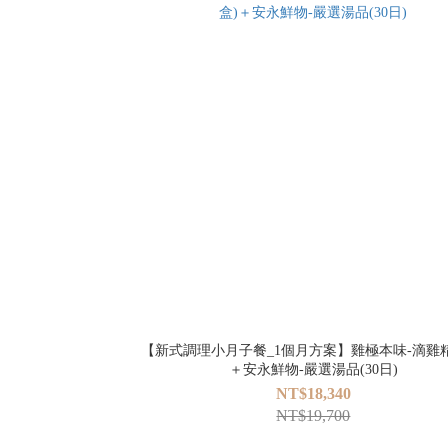
【新式調理小月子餐_1個月方案】雞極本味-滴雞精
＋安永鮮物-嚴選湯品(30日)
NT$18,340
NT$19,700