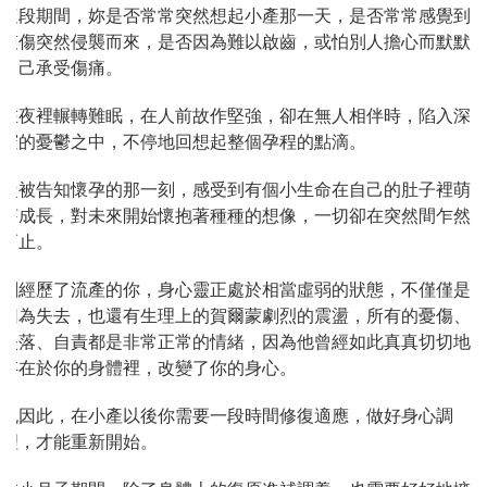
這段期間，妳是否常常突然想起小產那一天，是否常常感覺到
哀傷突然侵襲而來，是否因為難以啟齒，或怕別人擔心而默默
自己承受傷痛。
在夜裡輾轉難眠，在人前故作堅強，卻在無人相伴時，陷入深
邃的憂鬱之中，不停地回想起整個孕程的點滴。
從被告知懷孕的那一刻，感受到有個小生命在自己的肚子裡萌
芽成長，對未來開始懷抱著種種的想像，一切卻在突然間乍然
而止。
剛經歷了流產的你，身心靈正處於相當虛弱的狀態，不僅僅是
因為失去，也還有生理上的賀爾蒙劇烈的震盪，所有的憂傷、
失落、自責都是非常正常的情緒，因為他曾經如此真真切切地
存在於你的身體裡，改變了你的身心。
也因此，在小產以後你需要一段時間修復適應，做好身心調
理，才能重新開始。