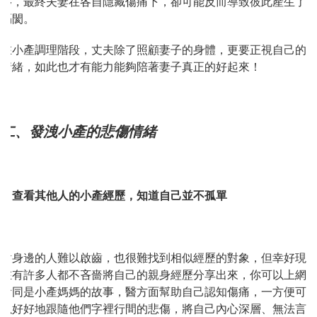
移，最終夫妻在各自隱藏傷痛下，卻可能反而導致彼此產生了
隔閡。
在小產調理階段，丈夫除了照顧妻子的身體，更要正視自己的
情緒，如此也才有能力能夠陪著妻子真正的好起來！
二、發洩小產的悲傷情緒
1. 查看其他人的小產經歷，知道自己並不孤單
對身邊的人難以啟齒，也很難找到相似經歷的對象，但幸好現
在有許多人都不吝嗇將自己的親身經歷分享出來，你可以上網
看同是小產媽媽的故事，醫方面幫助自己認知傷痛，一方便可
以好好地跟隨他們字裡行間的悲傷，將自己內心深層、無法言