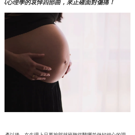
以心理學的哀悼四部曲，來正確面對傷痛！
小產以後，在生理上只要按部就班聽從醫囑並做好細心的調