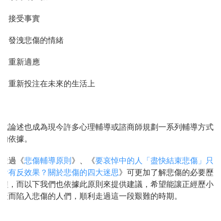
1. 接受事實
2. 發洩悲傷的情緒
3. 重新適應
4. 重新投注在未來的生活上
此論述也成為現今許多心理輔導或諮商師規劃一系列輔導方式
的依據。
透過《
悲傷輔導原則
》、《
要哀悼中的人「盡快結束悲傷」只
會有反效果？關於悲傷的四大迷思
》可更加了解悲傷的必要歷
程，而以下我們也依據此原則來提供建議，希望能讓正經歷小
產而陷入悲傷的人們，順利走過這一段艱難的時期。