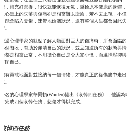
理，補充好營養，很快就能恢復元氣，重拾原本健康的身體，
但心靈上的失落與傷痛卻是相當難以痊癒，若不去正視，不僅
可能會陷入憂鬱，連帶地婚姻狀況，還有整個人生都會因此失
衡。
透過心理學家的觀點了解人類面對巨大的傷痛時，所會面臨的
必然階段，有助於釐清自己的狀況，並且知道所有的狀態與情
緒都是相當正常，不用擔心自己是否大驚小怪，而選擇壓抑與
封閉自己。
唯有勇敢地面對並接納每一個情緒，才能真正的從傷痛中走出
來。
著名的心理學家華爾頓(Worden)提出《哀悼四任務》，他認為唯
有完成四個哀悼任務，悲傷才得以完成。
哀悼四任務