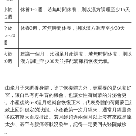
小於
休養1~2週，若無時間休養，則以漢方調理至少15天
12週
介於
休養3週，若無時間休養，則以漢方調理至少30天
12~20
週
大於
建議一個月，比照足月產調養，若無時間休養，則以
20週
漢方調理至少30天並搭配滴雞精恢復元氣。
藉由坐月子來調養身體，除了恢復體力外，更重要的是保養好
子宮，讓自己有再生育的機會，也讓女性荷爾蒙的分泌會更
好。小產後約6~8週月經就會恢復正常，代表身體的荷爾蒙已經
大致上回到穩定的狀態。小產後第一次月經來，通常月經量會
較多或有較大血塊排出。若月經超過兩個月以上沒有來或是流
量太少、甚至有腹痛等狀況發生，記得一定要回去醫院做檢
查。