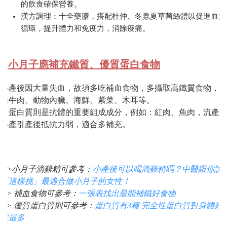
的飲食確保營養。
漢方調理：十全藥膳，搭配杜仲、冬蟲夏草菌絲體以促進血液
循環，提升體力和免疫力，消除痠痛。
2.小月子應補充鐵質、優質蛋白食物
小產後因大量失血，故須多吃補血食物，多攝取高鐵質食物，
如牛肉、動物內臟、海鮮、紫菜、木耳等。
而蛋白質則是抗體的重要組成成分，例如：紅肉、魚肉，流產
小產引產後抵抗力弱，適合多補充。
>>小月子滴雞精可參考：
小產後可以喝滴雞精嗎？中醫跟你說
「這樣挑」最適合做小月子的女性！
>> 補血食物可參考：
一張表找出最能補鐵好食物
>> 優質蛋白質則可參考：
蛋白質有3種 完全性蛋白質對身體好
處最多