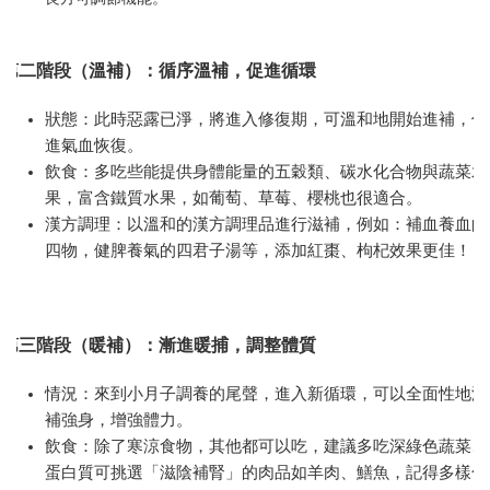
第二階段（溫補）：循序溫補，促進循環
狀態：此時惡露已淨，將進入
修復期
，可溫和地開始進補，促
進氣血恢復。
飲食：多吃些能提供身體能量的五穀類、碳水化合物與蔬菜水
果，富含鐵質水果，如葡萄、草莓、櫻桃也很適合。
漢方調理：以溫和的漢方調理品進行滋補，例如：補血養血的
四物，健脾養氣的四君子湯等，添加紅棗、枸杞效果更佳！
第三階段（暖補）：漸進暖捕，調整體質
情況：來到小月子調養的尾聲，
進入新循環，
可以全面性地滋
補強身，增強體力。
飲食：除了寒涼食物，其他都可以吃，建議多吃深綠色蔬菜、
蛋白質可挑選「滋陰補腎」的肉品如羊肉、鱔魚，記得多樣化