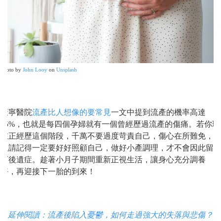
Photo by
John Looy
on
Unsplash
康寧醫院
流產比人想像的要常見
一文中提到流產的機率高達
25%，也就是每四個孕婦就有一個曾經歷過流產的傷痛。若你現
在正經歷這個階段，千萬不要過度苛責自己，傷心在所難免，
但請記得一定要好好照顧自己，做好小產調理，才不會因此留
下後遺症。趁著小月子期間重新正視生活，讓身心充分調養
好，再迎接下一胎的到來！
> 延伸閱讀：流產後陷入憂鬱，如何走過強大的失落與悲傷？