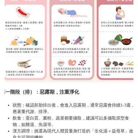
第一階段（排）：惡露期，注重淨化
狀態：確認胚胎排出後，會進入惡露期，通常惡露會持續1-3週，
應著重代謝、排淨。
飲食：蛋白質、澱粉、蔬菜都要攝取，建議可以多攝取原型食
物，如雞湯、魚湯等。
漢方調理：挑選為現代人體質量身打造的「生化湯＋益母草」改
良方可調節機能。