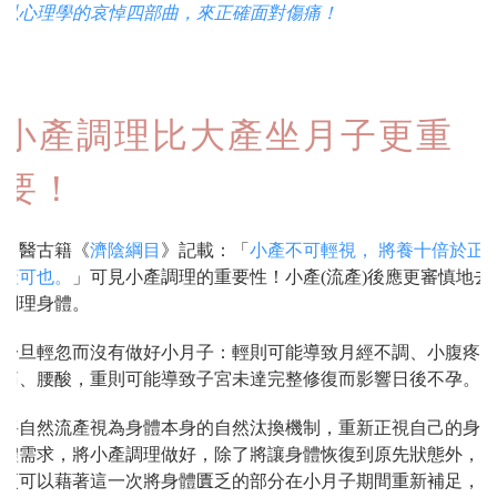
以心理學的哀悼四部曲，來正確面對傷痛！
小產調理比大產坐月子更重
要！
中醫古籍《
濟陰綱目
》記載：「
小產不可輕視， 將養十倍於正
產可也。
」可見小產調理的重要性！小產(流產)後應更審慎地去
調理身體。
一旦輕忽而沒有做好小月子：輕則可能導致月經不調、小腹疼
痛、腰酸，重則可能導致子宮未達完整修復而影響日後不孕。
將自然流產視為身體本身的自然汰換機制，重新正視自己的身
體需求，將小產調理做好，除了將讓身體恢復到原先狀態外，
更可以藉著這一次將身體匱乏的部分在小月子期間重新補足，