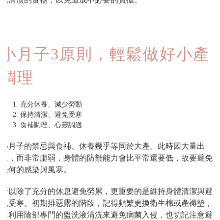
小月子3原則，輕鬆做好小產
調理
充分休養、減少勞動
保持清潔、避免受寒
食補調理、心靈調適
小月子的禁忌與食補、休養幾乎等同於大產。此時因大量出
血，而非常虛弱，身體的防禦能力會比平常還要低，故要避免
任何的感染與風寒。
所以除了充分的休息避免勞累，更重要的是維持身體清潔與避
免受寒。初期排惡露的階段，記得頻繁更換衛生棉或產褥墊，
並利用陰部專門的盥洗液清洗來避免病菌入侵，也切記注意避