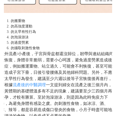
勿搬重物
勿高強度運動
勿太早有性行為
勿泡澡游泳
勿過度勞累
勿攝取刺激性食物
意外流產/小產後，子宮與骨盆都還沒歸位，韌帶與連結組織尚
未恢復，身體非常脆弱，需要小心呵護，避免過度勞累造成後
遺症，例如搬運重物、站立過久，可能會不利恢復，甚至可能
會造成子宮下垂，日後引發腰痛及其他婦科問題。另外，不應
有太早性行為發生，建議至少六週以後等子宮恢復後再進行，
而根據
流產後的中醫調理
一文提到婦女在流產之後三個月內，
其黃體期的基礎體溫多有不足的現象，建議要至少三四個月再
受孕，才較有勝算。至於泡澡游泳，則是因為此時免疫力下
降，為避免身體有感染之虞。勿刺激性食物，如冰涼、酒、
炸、辣等，都是容易造成傷口發炎的食物，小月子時盡可能地
吃清淡的食物，以免造成不必要的負擔。