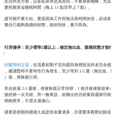
在生活作息方面，以多臥床休息為原則，不要熬夜晚睡，尤其
是要把握黃金睡眠時間（晚上 11 點至早上 7 點）。
也盡可能不要久站，要是因為工作而無法長時間休息，必須多
衡量自己能夠負擔的狀態，能坐則坐，量力而為。
3. 行房備孕：至少需等2週以上，確定無出血、腹痛狀態才能行
房
站在醫學的立場
，在流產初期子宮內膜與身體狀況尚未完全穩
定，建議暫時不要有性行為發生，至少等到 1-2 週（無出血、腹
痛）後，再恢復行房。
通常在經過 2-3 週後，便會恢復正常排卵，1 個月後便會迎來小
產後的第一次月經。而一般來說，前幾次的月經量與週期可能
會稍稍異常，不需太過擔心。
不過要是經期持續過久或是排血量過多，仍需要多觀察紀錄並