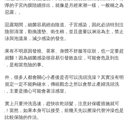
增厚的子宮內膜陸續排出，就像是月經來潮一樣，一般稱之為
「惡露」。
排惡露期間，細菌容易經由陰道、子宮感染，因此必須特別注
意陰部清潔，勤換護墊、衛生棉，並且盡量以淋浴為主，禁止
游泳與泡溫泉，減少感染的發生。
如果有不明原因發燒、畏寒、身體不舒服等症狀，也一定要趕
快就醫！因為細菌感染很容易引發敗血症，可能會危及到生
命，是相當危險的事。
另外，很多人都會關心小產後是否可以洗頭洗澡？其實沒有明
文規定一定不能夠碰水，傳統觀念之所以會禁止產婦洗頭洗
澡，主要是擔心可能會著涼感冒。
事實上只要沖洗迅速，趕快吹乾頭髮，注意好保暖措施就可
以！當然，如果本身可以接受，前幾天先以擦澡代替沖澡也是
個比較保險的作法。